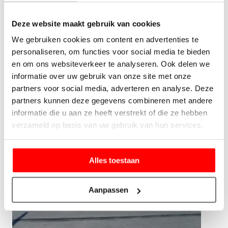
Moordrecht | direct actie
Deze website maakt gebruik van cookies
Als u wilt komen wij vandaag nog bij u langs. Wij kunnen
We gebruiken cookies om content en advertenties te
zelfs meteen bij u aan de slag! Wenst u eerst een offerte?
personaliseren, om functies voor social media te bieden
Geen probleem! Uw dakdekker in Moordrecht maakt van
en om ons websiteverkeer te analyseren. Ook delen we
tevoren altijd een tijd- en kosteninschatting, zodat u
informatie over uw gebruik van onze site met onze
ongeveer weet waar u aan toe bent. Neem nu contact op
partners voor social media, adverteren en analyse. Deze
voor een vrijblijvend bezoek.
partners kunnen deze gegevens combineren met andere
informatie die u aan ze heeft verstrekt of die ze hebben
verzameld op basis van uw gebruik van hun services.
Alles toestaan
Aanpassen