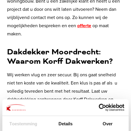
woningbouw. Bent u een zakelijke klant en heeft u een
project dat u door ons wilt laten uitvoeren? Neem dan
vrijblijvend contact met ons op. Zo kunnen wij de
mogelijkheden bespreken en een
offerte
op maat
maken.
Dakdekker Moordrecht:
Waarom Korff Dakwerken?
Wij werken vlug en zeer secuur. Bij ons gaat snelheid
niet ten koste van de kwaliteit. Een klus is pas af als u
volledig tevreden bent met het resultaat. Laat uw
dakbedekking aanbrengen door Korff Dakwerken en
geniet jaren van een goed dak boven uw hoofd.
Dakdekkersbedrijf
Toestemming
Details
Over