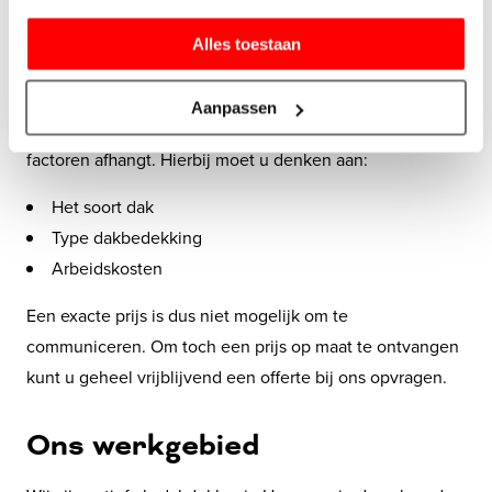
Kosten voor een dakdekker in
Hoorn
Alles toestaan
De kosten voor dakdekkerswerkzaamheden in Hoorn
Aanpassen
variëren enorm. Dit komt, omdat de prijs van diverse
factoren afhangt. Hierbij moet u denken aan:
Het soort dak
Type dakbedekking
Arbeidskosten
Een exacte prijs is dus niet mogelijk om te
communiceren. Om toch een prijs op maat te ontvangen
kunt u geheel vrijblijvend een offerte bij ons opvragen.
Ons werkgebied