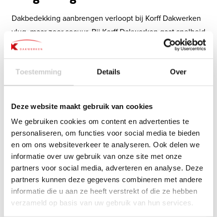
Dakbedekking aanbrengen verloopt bij Korff Dakwerken
vlug, maar zeer secuur. Bij Korff Dakwerken gaat snelheid
niet ten koste van de kwaliteit. Een klus is pas af als wij
én u volledig tevreden zijn met het eindresultaat. Laat
uw dakbedekking aanbrengen door Korff en geniet jaren
Toestemming
Details
Over
van een goed dak boven uw hoofd.
Deze website maakt gebruik van cookies
Directe actie
We gebruiken cookies om content en advertenties te
personaliseren, om functies voor social media te bieden
Schakel ons in en we komen meteen langs. Wij gaan het
en om ons websiteverkeer te analyseren. Ook delen we
liefst gelijk aan de slag. Eerst een offerte? Uw dakdekker
informatie over uw gebruik van onze site met onze
in Hoorn maakt van tevoren altijd een tijd- en
partners voor social media, adverteren en analyse. Deze
kosteninschatting, zodat u ongeveer weet waar u aan toe
partners kunnen deze gegevens combineren met andere
informatie die u aan ze heeft verstrekt of die ze hebben
bent. Neem nu contact op voor een vrijblijvend bezoek.
verzameld op basis van uw gebruik van hun services.