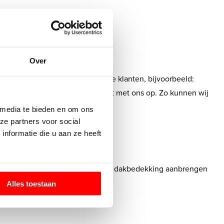
Over
en echter ook vaak voor zakelijke klanten, bijvoorbeeld:
en? Neem dan vrijblijvend contact met ons op. Zo kunnen wij
 media te bieden en om ons
ze partners voor social
akwerken?
nformatie die u aan ze heeft
eden bent met het resultaat. Laat uw dakbedekking aanbrengen
Alles toestaan