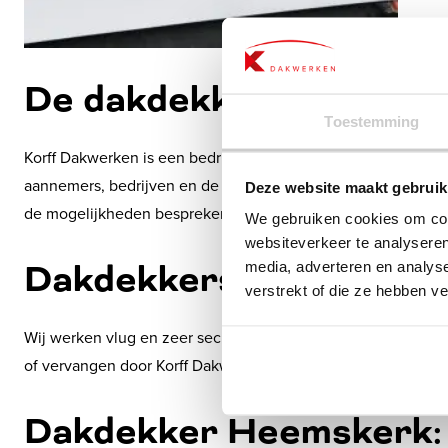
De dakdekker voor bedr
Toestemming
Korff Dakwerken is een bedrijf dat zich vooral richt op klei
aannemers, bedrijven en de woningbouw. Bent u een zakelijke
Deze website maakt gebruik
de mogelijkheden bespreken en een
offerte
op maat maken
We gebruiken cookies om cont
websiteverkeer te analyseren
Dakdekkersbedrijf Hee
media, adverteren en analys
verstrekt of die ze hebben v
Wij werken vlug en zeer secuur. Bij ons gaat snelheid niet t
of vervangen door Korff Dakwerken en geniet jaren van een
Dakdekker Heemskerk: d