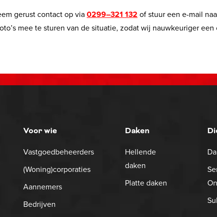
eem gerust contact op via
0299–321 132
of stuur een e-mail na
oto’s mee te sturen van de situatie, zodat wij nauwkeuriger een 
Voor wie
Daken
Di
Vastgoedbeheerders
Hellende
Da
daken
(Woning)corporaties
Se
Platte daken
On
Aannemers
Su
Bedrijven