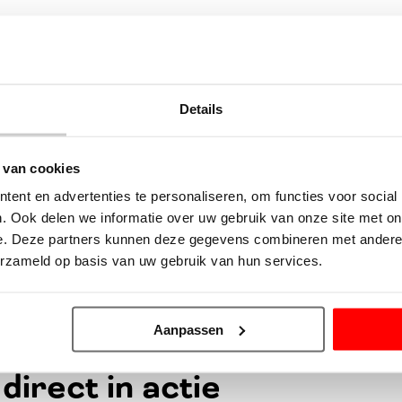
ijven in Heemskerk
Details
ne en middelgrote projecten in Heemskerk en omstreken. Wij werk
 klant en heeft u een project dat u door ons wilt laten uitvoer
 van cookies
.
ent en advertenties te personaliseren, om functies voor social
. Ook delen we informatie over uw gebruik van onze site met on
mskerk: Waarom Korff D
e. Deze partners kunnen deze gegevens combineren met andere i
erzameld op basis van uw gebruik van hun services.
en koste van de kwaliteit. Een klus is pas af als u volledig tevr
 goed dak boven uw hoofd.
Aanpassen
irect in actie