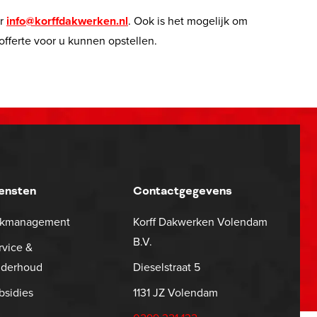
ar
info@korffdakwerken.nl
. Ook is het mogelijk om
offerte voor u kunnen opstellen.
ensten
Contactgegevens
kmanagement
Korff Dakwerken Volendam
B.V.
rvice &
derhoud
Dieselstraat 5
bsidies
1131 JZ Volendam