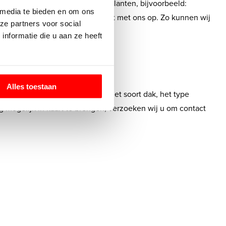
 echter ook vaak voor zakelijke klanten, bijvoorbeeld:
 media te bieden en om ons
en? Neem dan vrijblijvend contact met ons op. Zo kunnen wij
ze partners voor social
nformatie die u aan ze heeft
Alles toestaan
gt. Hierbij moet u denken aan het soort dak, het type
mogelijk in kaart te brengen, verzoeken wij u om contact