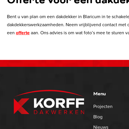
Offerte voor een dakde
Bent u van plan om een dakdekker in Blaricum in te schakele
dakdekkerswerkzaamheden. Neem vrijblijvend contact met 
een
offerte
aan. Ons advies is om wat foto’s mee te sturen va
Menu
Projecten
Blog
Nieuws