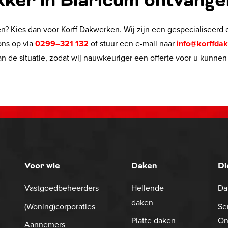
kker in Blaricum ontvange
n? Kies dan voor Korff Dakwerken. Wij zijn een gespecialiseerd 
ons op via
0299–321 132
of stuur een e-mail naar
info@korffda
n de situatie, zodat wij nauwkeuriger een offerte voor u kunnen
Voor wie
Daken
Di
Vastgoedbeheerders
Hellende
Da
daken
(Woning)corporaties
Se
Platte daken
On
Aannemers