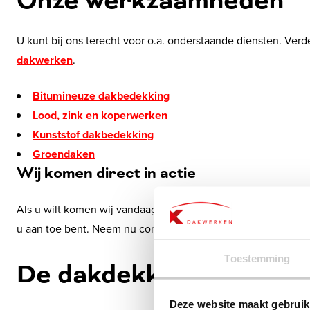
Onze werkzaamheden
U kunt bij ons terecht voor o.a. onderstaande diensten. Ver
dakwerken
.
Bitumineuze dakbedekking
Lood, zink en koperwerken
Kunststof dakbedekking
Groendaken
Wij komen direct in actie
Als u wilt komen wij vandaag nog langs. Wij gaan het liefst g
u aan toe bent. Neem nu contact op voor een vrijblijvend be
Toestemming
De dakdekker voor bedri
Deze website maakt gebruik