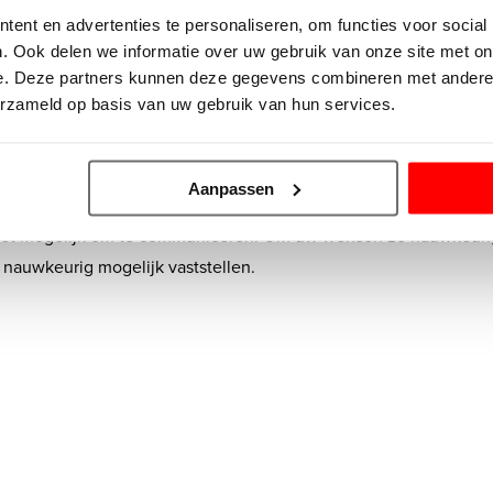
ne en middelgrote projecten in Blaricum en omstreken. Wij werken
ent en advertenties te personaliseren, om functies voor social
 klant en heeft u een project dat u door ons wilt laten uitvoer
. Ook delen we informatie over uw gebruik van onze site met on
.
e. Deze partners kunnen deze gegevens combineren met andere i
erzameld op basis van uw gebruik van hun services.
ekker in Blaricum
Aanpassen
len enorm. Dit komt, omdat de prijs van diverse factoren afhan
 niet mogelijk om te communiceren. Om uw wensen zo nauwkeurig 
nauwkeurig mogelijk vaststellen.