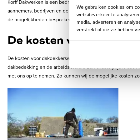
Korff Dakwerken is een bedrijf dat zich vooral richt op klei
We gebruiken cookies om cont
aannemers, bedrijven en de woningbouw. Bent u een zakelijke
websiteverkeer te analyseren
de mogelijkheden bespreken en een
offerte
op maat maken
media, adverteren en analys
verstrekt of die ze hebben v
De kosten van een dakd
De kosten voor dakdekkerswerkzaamheden in Blaricum verschil
dakbedekking en de arbeidskosten. Een exacte prijs is dus
met ons op te nemen. Zo kunnen wij de mogelijke kosten zo 