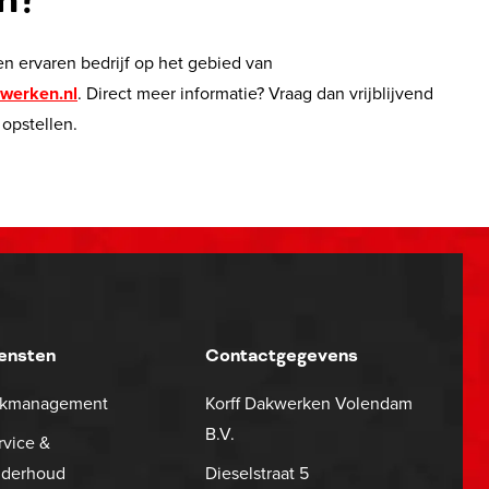
n?
en ervaren bedrijf op het gebied van
kwerken.nl
. Direct meer informatie? Vraag dan vrijblijvend
 opstellen.
ensten
Contactgegevens
kmanagement
Korff Dakwerken Volendam
B.V.
rvice &
derhoud
Dieselstraat 5