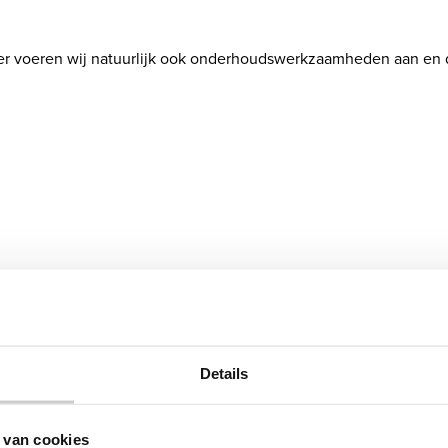
der voeren wij natuurlijk ook onderhoudswerkzaamheden aan en d
elijk aan de slag. Eerst een offerte? Wij maken van tevoren altij
zoek.
Details
jven in Blaricum
 van cookies