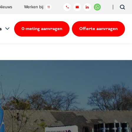
Nieuws
Werken bij
11
s
0-meting aanvragen
Offerte aanvragen