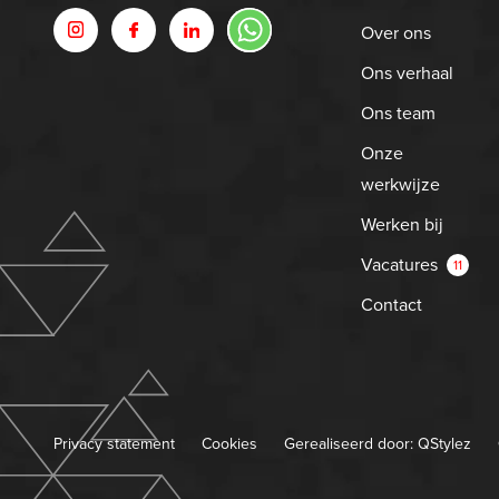
Over ons
Ons verhaal
Ons team
Onze
werkwijze
Werken bij
Vacatures
11
Contact
Privacy statement
Cookies
Gerealiseerd door:
QStylez