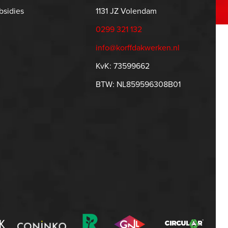
bsidies
1131 JZ Volendam
0299 321 132
info@korffdakwerken.nl
KvK: 73599662
BTW: NL859596308B01