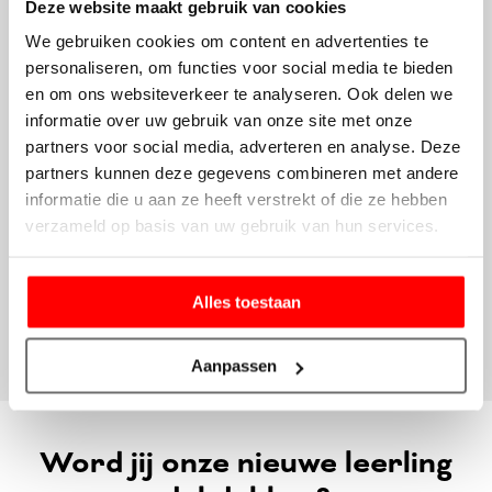
Deze website maakt gebruik van cookies
Afwisselend en uitdagend werk
We gebruiken cookies om content en advertenties te
De mogelijkheid om mee te lopen met een ervaren
personaliseren, om functies voor social media te bieden
dakdekker die jou het vak kan leren!
en om ons websiteverkeer te analyseren. Ook delen we
informatie over uw gebruik van onze site met onze
Goede opleidings- en ontwikkelingsmogelijkheden
partners voor social media, adverteren en analyse. Deze
Doorgroeimogelijkheden tot
uitvoerder
!
partners kunnen deze gegevens combineren met andere
Een aangename en collegiale werksfeer
informatie die u aan ze heeft verstrekt of die ze hebben
Een uitstekend salaris dat afhankelijk van ervaring kan
verzameld op basis van uw gebruik van hun services.
oplopen
25 vakantiedagen en 20 roostervrije dagen
Alles toestaan
Goede secundaire arbeidsvoorwaarden (telefoon- en
werkbus van de zaak, sportschoolabonnement)
Aanpassen
Word jij onze nieuwe leerling