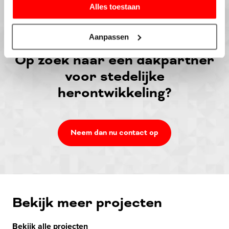
Alles toestaan
Aanpassen
Robin
Korff
Directeur
Op zoek naar een dakpartner
voor stedelijke
herontwikkeling?
Neem dan nu contact op
Bekijk meer projecten
Bekijk alle projecten