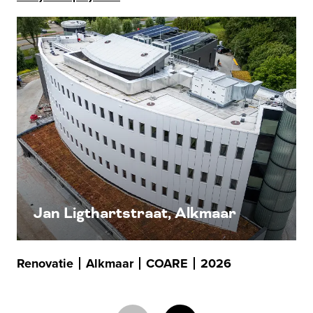
Jan Ligthartstraat, Alkmaar
Renovatie
Alkmaar
COARE
2026
Re
Ge